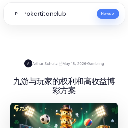
Pokertitanclub
P
News
Arthur Schultz
·
May 18, 2026
·
Gambling
A
九游与玩家的权利和高收益博
彩方案