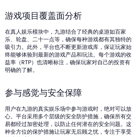
游戏项目覆盖面分析
在真人娱乐模块中，九游结合了经典的桌游如百家
乐、轮盘、二十一点等，确保每种游戏都有其独特的
吸引力。此外，平台也不断更新游戏库，保证玩家始
终能够体验到最新的游戏产品和玩法。每个游戏的收
益率（RTP）也清晰标注，确保玩家对自己的投资有
明确的了解。
参与感觉与安全保障
用户在九游的真实娱乐场中参与游戏时，绝对可以放
心。平台采用多个层级的安全防护措施，确保所有交
易都经过加密处理，以防止任何潜在的安全问题。这
种全方位的保护措施让玩家无后顾之忧，专注于享受