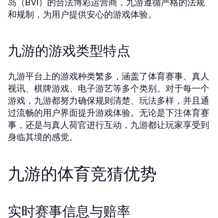
岛（BVI）的合法博彩运营商，九游遵循严格的法规
和规制，为用户提供安心的游戏体验。
九游的游戏类型特点
九游平台上的游戏种类繁多，涵盖了体育赛事、真人
视讯、棋牌游戏、电子游艺等多个类别。对于每一个
游戏，九游都努力确保规则清楚、玩法多样，并且通
过流畅的用户界面提升游戏体验。无论是下注体育赛
事，还是与真人荷官进行互动，九游都让玩家享受到
身临其境的感觉。
九游的体育竞猜优势
实时赛事信息与赔率