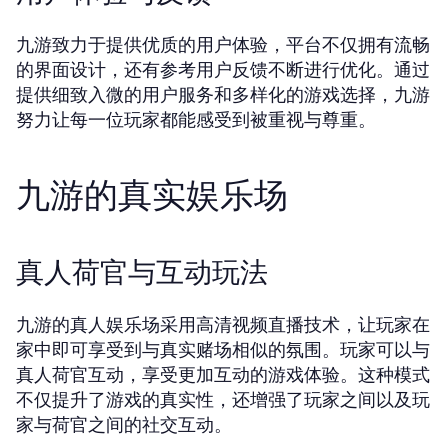
九游致力于提供优质的用户体验，平台不仅拥有流畅
的界面设计，还有参考用户反馈不断进行优化。通过
提供细致入微的用户服务和多样化的游戏选择，九游
努力让每一位玩家都能感受到被重视与尊重。
九游的真实娱乐场
真人荷官与互动玩法
九游的真人娱乐场采用高清视频直播技术，让玩家在
家中即可享受到与真实赌场相似的氛围。玩家可以与
真人荷官互动，享受更加互动的游戏体验。这种模式
不仅提升了游戏的真实性，还增强了玩家之间以及玩
家与荷官之间的社交互动。