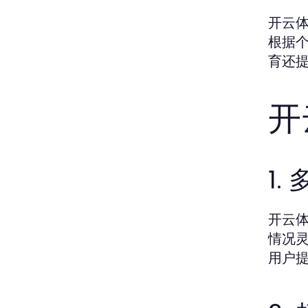
开云
根据
育还
开
1
开云
情况
用户