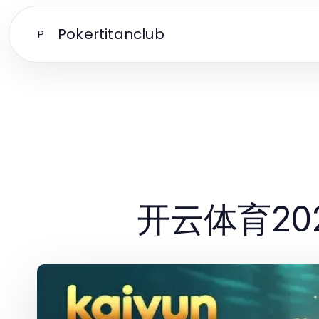
Pokertitanclub
P
开云体育2