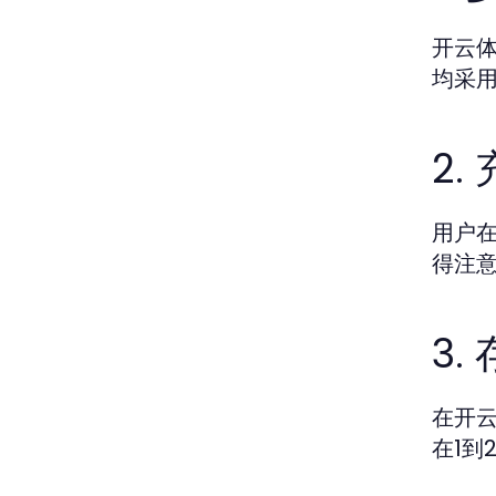
开云
均采
2
用户
得注
3
在开
在1到