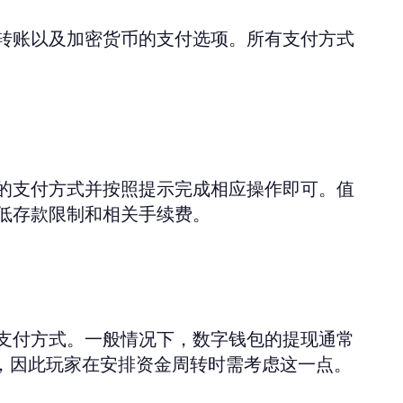
转账以及加密货币的支付选项。所有支付方式
的支付方式并按照提示完成相应操作即可。值
低存款限制和相关手续费。
支付方式。一般情况下，数字钱包的提现通常
日，因此玩家在安排资金周转时需考虑这一点。