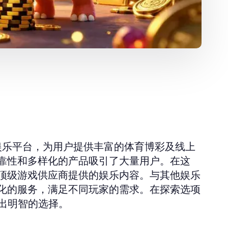
在线娱乐平台，为用户提供丰富的体育博彩及线上
靠性和多样化的产品吸引了大量用户。在这
顶级游戏供应商提供的娱乐内容。与其他娱乐
化的服务，满足不同玩家的需求。在探索选项
出明智的选择。