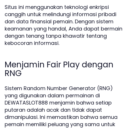
Situs ini menggunakan teknologi enkripsi
canggih untuk melindungi informasi pribadi
dan data finansial pemain. Dengan sistem
keamanan yang handal, Anda dapat bermain
dengan tenang tanpa khawatir tentang
kebocoran informasi.
Menjamin Fair Play dengan
RNG
Sistem Random Number Generator (RNG)
yang digunakan dalam permainan di
DEWATASLOT888 menjamin bahwa setiap
putaran adalah acak dan tidak dapat
dimanipulasi. Ini memastikan bahwa semua
pemain memiliki peluang yang sama untuk