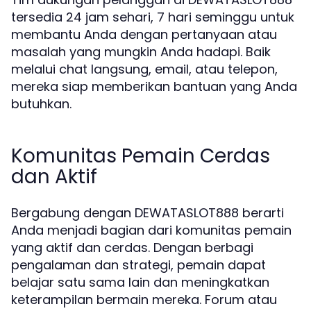
tersedia 24 jam sehari, 7 hari seminggu untuk
membantu Anda dengan pertanyaan atau
masalah yang mungkin Anda hadapi. Baik
melalui chat langsung, email, atau telepon,
mereka siap memberikan bantuan yang Anda
butuhkan.
Komunitas Pemain Cerdas
dan Aktif
Bergabung dengan DEWATASLOT888 berarti
Anda menjadi bagian dari komunitas pemain
yang aktif dan cerdas. Dengan berbagi
pengalaman dan strategi, pemain dapat
belajar satu sama lain dan meningkatkan
keterampilan bermain mereka. Forum atau