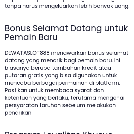
tanpa harus mengeluarkan lebih banyak uang.
Bonus Selamat Datang untuk
Pemain Baru
DEWATASLOT888 menawarkan bonus selamat
datang yang menarik bagi pemain baru. Ini
biasanya berupa tambahan kredit atau
putaran gratis yang bisa digunakan untuk
mencoba berbagai permainan di platform.
Pastikan untuk membaca syarat dan
ketentuan yang berlaku, terutama mengenai
persyaratan taruhan sebelum melakukan
penarikan.