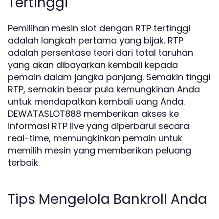
Tertinggi
Pemilihan mesin slot dengan RTP tertinggi
adalah langkah pertama yang bijak. RTP
adalah persentase teori dari total taruhan
yang akan dibayarkan kembali kepada
pemain dalam jangka panjang. Semakin tinggi
RTP, semakin besar pula kemungkinan Anda
untuk mendapatkan kembali uang Anda.
DEWATASLOT888 memberikan akses ke
informasi RTP live yang diperbarui secara
real-time, memungkinkan pemain untuk
memilih mesin yang memberikan peluang
terbaik.
Tips Mengelola Bankroll Anda