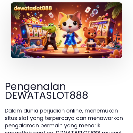
Pengenalan
DEWATASLOT888
Dalam dunia perjudian online, menemukan
situs slot yang terpercaya dan menawarkan
pengalaman bermain yang menarik
sangatlah penting. DEWATASLOT888 muncul