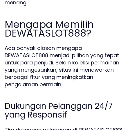
menang.
Mengapa Memilih
DEWATASLOT888?
Ada banyak alasan mengapa
DEWATASLOT888 menjadi pilihan yang tepat
untuk para penjudi. Selain koleksi permainan
yang mengesankan, situs ini menawarkan
berbagai fitur yang meningkatkan
pengalaman bermain.
Dukungan Pelanggan 24/7
yang Responsif
Tim dukungan pelanggan di DEWATASLOT888